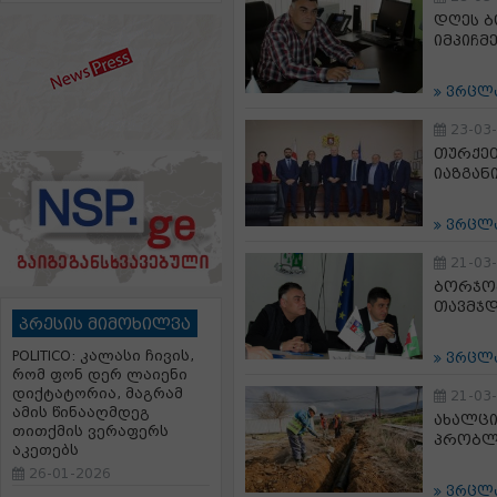
დღეს ბ
იმპიჩმ
ვრცლ
23-03
თურქეთ
იაზგანი
ვრცლ
21-03
ბორჯომ
თავმჯდ
პრესის მიმოხილვა
POLITICO: კალასი ჩივის,
ვრცლ
რომ ფონ დერ ლაიენი
დიქტატორია, მაგრამ
21-03
ამის წინააღმდეგ
ახალცი
თითქმის ვერაფერს
პრობლ
აკეთებს
26-01-2026
ვრცლ