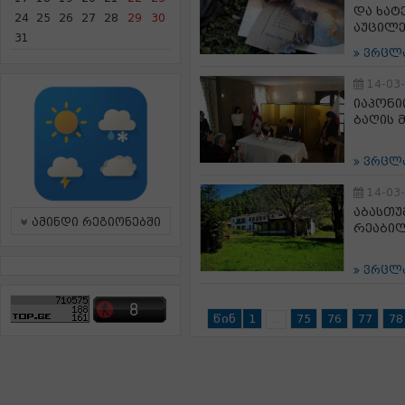
და ხატ
24
25
26
27
28
29
30
აუცილე
31
ვრცლ
14-03
იაპონი
ბაღის 
ვრცლ
14-03
აბასთუ
ამინდი რეგიონებში
რეაბილ
ვრცლ
წინ
1
75
76
77
78
...