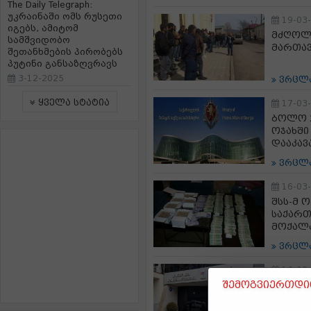
The Daily Telegraph:
უკრაინაში ომს რუსეთი
19-03
იგებს, ამიტომ
მძღოლე
სამშვიდობო
მართავ
შეთანხმების პირობებს
პუტინი განსაზღვრავს
3-12-2025
ვრცლ
ყველა სტატია
17-03
ბოლო 2
ოჯახში
დააკავ
ვრცლ
16-03
შსს-მ 
საქართ
მოქალა
ვრცლ
16-03
შემოგვიერთდით
ბორჯომ
გაზრდა