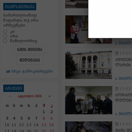
გამოკითხვა
ვრცლ
სამართლიანად
15-03
ჩატარდა თუ არა
ბორჯომ
არჩევნები
გასახლ
კი
არა
ნაწილობრივ
ვრცლ
ხმის მიცემა
15-03
ადიგენ
შედეგები
ლარის 
სხვა გამოკითხვები
ვრცლ
არქივი
15-03
ბორჯომ
«
ᲐᲒᲕᲘᲡᲢᲝ 2026 »
დელეგა
Ო
Ს
Ო
Ხ
Პ
Შ
Კ
1
2
ვრცლ
3
4
5
6
7
8
9
14-03
10
11
12
13
14
15
16
მამა თ
17
18
19
20
21
22
23