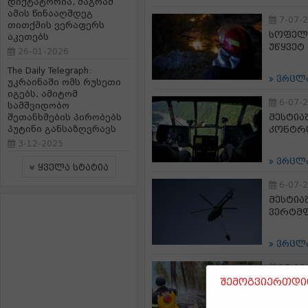
დიქტატორია, მაგრამ
ამის წინააღმდეგ
7-07-
თითქმის ვერაფერს
სოფელ 
აკეთებს
უწყვეტ
26-01-2026
The Daily Telegraph:
ვრცლ
უკრაინაში ომს რუსეთი
იგებს, ამიტომ
6-07-
სამშვიდობო
მესტია
შეთანხმების პირობებს
პუტინი განსაზღვრავს
კონტრ
3-12-2025
ვრცლ
ყველა სტატია
6-07-
მესტია
ვერტმ
ვრცლ
17-06
შემოგვიერთდით
სოფელ 
ლოკალ