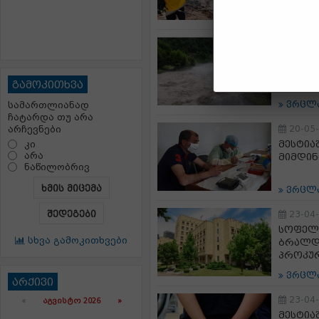
ვრცლ
25-05
მესტია
მოწყვი
გამოკითხვა
ვრცლ
სამართლიანად
ჩატარდა თუ არა
20-05
არჩევნები
მესტია
კი
არა
მიმდი
ნაწილობრივ
ხმის მიცემა
ვრცლ
შედეგები
23-04
სოფელ 
სხვა გამოკითხვები
ბრალდ
პროკუ
ვრცლ
არქივი
23-04
«
ᲐᲒᲕᲘᲡᲢᲝ 2026 »
მესტია