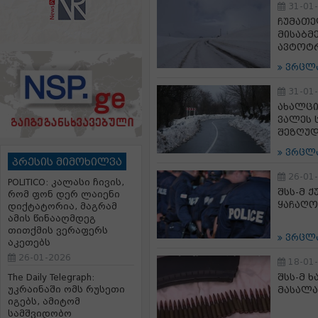
31-01
ჩუმათე
მისაბმ
ავტოტ
ვრცლ
31-01
ახალცი
ვალეს 
შეზღუ
ვრცლ
პრესის მიმოხილვა
26-01
POLITICO: კალასი ჩივის,
შსს-მ 
რომ ფონ დერ ლაიენი
ყაჩაღო
დიქტატორია, მაგრამ
ამის წინააღმდეგ
თითქმის ვერაფერს
ვრცლ
აკეთებს
26-01-2026
18-01
შსს-მ 
The Daily Telegraph:
უკრაინაში ომს რუსეთი
მასალ
იგებს, ამიტომ
სამშვიდობო