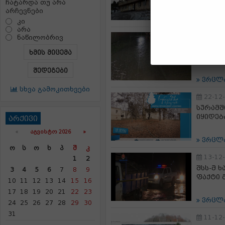
ჩატარდა თუ არა
არჩევნები
ვრცლ
კი
არა
10-01
ნაწილობრივ
სტიქია
ხმის მიცემა
შეუქმნ
შედეგები
ვრცლ
სხვა გამოკითხვები
22-12
სურამშ
იყიდებ
არქივი
«
ᲐᲒᲕᲘᲡᲢᲝ 2026 »
ვრცლ
Ო
Ს
Ო
Ხ
Პ
Შ
Კ
13-12
1
2
შსს-მ 
3
4
5
6
7
8
9
ფაქტი 
10
11
12
13
14
15
16
17
18
19
20
21
22
23
ვრცლ
24
25
26
27
28
29
30
31
11-12