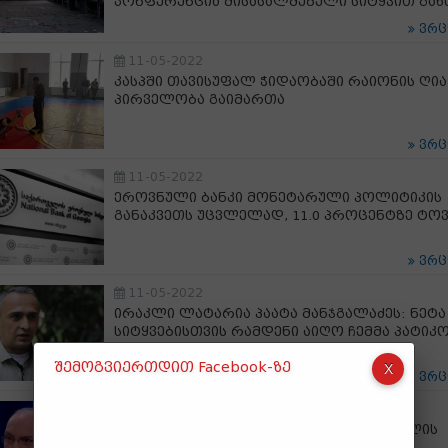
კონფერენცია მისასალმებელი სიტყვით გახ
ვრ
11-05-2022
კასპში თავისუფალ ჭიდაობაში რაიონის ღია
პირველობა გაიმართა
ვრ
11-05-2022
ეროვნული ბანკი მონეტარული პოლიტიკის
განაკვეთს უცვლელად, 11.0 პროცენტზე ტოვ
ვრ
11-05-2022
ირაკლი ლატარია პაატა მანჯგალაძეს: ნეტა
სიტყვებისთვის რამდენი აიღო ჩემმა პატიკ
შემოგვიერთდით Facebook-ზე
ვრ
11-05-2022
დავით ქართველიშვილი: ჟოზეფ ბორელის
ციტატის და მისი შინაარსის გამოყენება