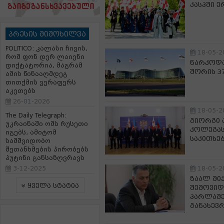
კასპში 
პრესის მიმოხილვა
POLITICO: კალასი ჩივის,
18-05-2
რომ ფონ დერ ლაიენი
ნარკოდა
დიქტატორია, მაგრამ
შორის 3
ამის წინააღმდეგ
თითქმის ვერაფერს
აკეთებს
26-01-2026
18-05-2
The Daily Telegraph:
გიორგი 
უკრაინაში ომს რუსეთი
კოლეგა
იგებს, ამიტომ
საკითხე
სამშვიდობო
შეთანხმების პირობებს
პუტინი განსაზღვრავს
3-12-2025
18-05-2
ზაალ მი
ყველა სტატია
შემოვიდ
პარლამე
განახევ