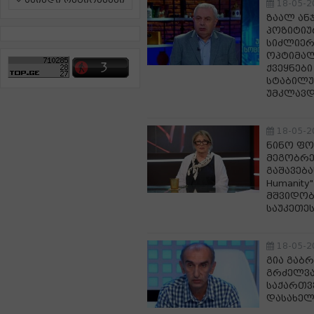
ამინდი რეგიონებში
18-05-2
ზაალ ან
პოზიტიუ
სიძლიერ
ოპტიმალ
ქვეყნებ
სტაბილუ
უმკლავდ
18-05-2
ნინო ფო
მეგობრე
გაშავება
Humanity
მშვიდობ
საუკეთე
18-05-2
გია გაბ
გრძელვა
საქართვ
დასახე