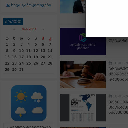
უფლებას
სხვა გამოკითხვები
კონსტიტ
ადამიანე
არქივი
«
ᲛᲐᲘ 2023
»
18-05-2
ComCom-
Ო
Ს
Ო
Ხ
Პ
Შ
Კ
დააჯარი
1
2
3
4
5
6
7
8
9
10
11
12
13
14
15
16
17
18
19
20
21
18-05-2
22
23
24
25
26
27
28
არასრუ
29
30
31
ქმედება
დამნაშა
18-05-2
პოზიტიუ
პროგრე
საუკეთე