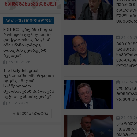
შეასხით
ძალადობ
წელს არ
პრესის მიმოხილვა
თემატურ
POLITICO: კალასი ჩივის,
რომ ფონ დერ ლაიენი
24-05-2
დიქტატორია, მაგრამ
გია აბა
ამის წინააღმდეგ
დამოუკი
თითქმის ვერაფერს
სხვადასხ
აკეთებს
ევროპისკ
26-01-2026
წლევანდ
The Daily Telegraph:
უკრაინაში ომს რუსეთი
იგებს, ამიტომ
24-05-2
სამშვიდობო
ლევან ნ
შეთანხმების პირობებს
მოწყობილ
პუტინი განსაზღვრავს
ყრიდნენ,
3-12-2025
ყველა სტატია
24-05-2
„ქართულ
კონფერე
თავმჯდო