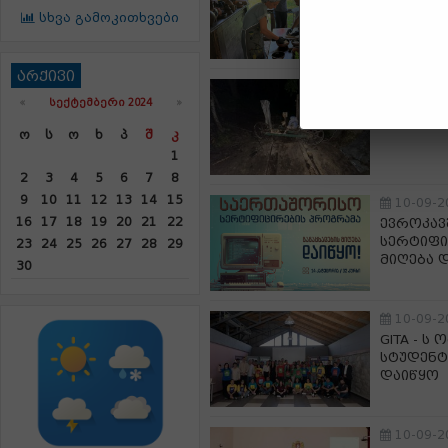
წარმომ
სხვა გამოკითხვები
მიმართუ
არქივი
10-09-2
«
ᲡᲔᲥᲢᲔᲛᲑᲔᲠᲘ 2024
»
აჭარასა
საამქრო
Ო
Ს
Ო
Ხ
Პ
Შ
Კ
1
2
3
4
5
6
7
8
9
10
11
12
13
14
15
10-09-2
16
17
18
19
20
21
22
ევროკავ
სერტიფი
23
24
25
26
27
28
29
მიღება 
30
10-09-2
GITA - ს
სტუდენტ
დაიწყო
10-09-2