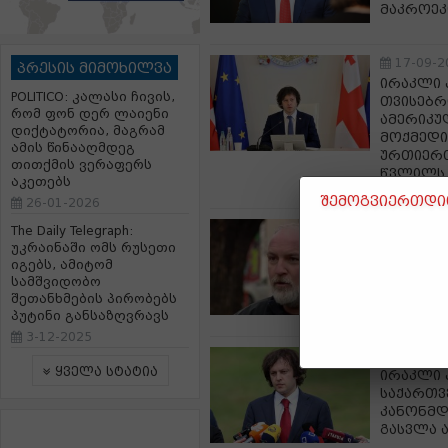
მაკროე
17-09-2
პრესის მიმოხილვა
ირაკლი 
POLITICO: კალასი ჩივის,
თვისებრ
რომ ფონ დერ ლაიენი
ამერიკუ
დიქტატორია, მაგრამ
მოქმედი
ამის წინააღმდეგ
ურთიერთ
თითქმის ვერაფერს
წვლილს 
აკეთებს
შემოგვიერთდით
26-01-2026
17-09-2
The Daily Telegraph:
დავით ქ
უკრაინაში ომს რუსეთი
იგებს, ამიტომ
პროსტიტ
სამშვიდობო
გუშინწი
შეთანხმების პირობებს
გრემმა
პუტინი განსაზღვრავს
3-12-2025
17-09-2
ყველა სტატია
ირაკლი 
საქართვ
კანონმდ
გასვლა 