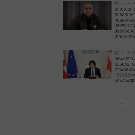
17-09-2
გიორგი 
შეჩერებ
ინფორმა
კვლავ ფ
ევროკავ
მოძრაობ
17-09-2
ირაკლი 
მესიჯს,
დააბრუნ
„ნაცმოძრ
შანტაჟი
წინ
1