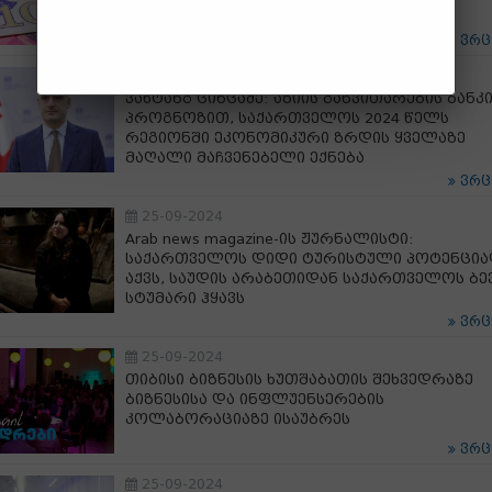
ვრ
25-09-2024
ვახტანგ ცინცაძე: აზიის განვითარების ბანკ
პროგნოზით, საქართველოს 2024 წელს
რეგიონში ეკონომიკური ზრდის ყველაზე
მაღალი მაჩვენებელი ექნება
ვრ
25-09-2024
Arab news magazine-ის ჟურნალისტი:
საქართველოს დიდი ტურისტული პოტენცი
აქვს, საუდის არაბეთიდან საქართველოს ბე
სტუმარი ჰყავს
ვრ
25-09-2024
თიბისი ბიზნესის ხუთშაბათის შეხვედრაზე
ბიზნესისა და ინფლუენსერების
კოლაბორაციაზე ისაუბრეს
ვრ
25-09-2024