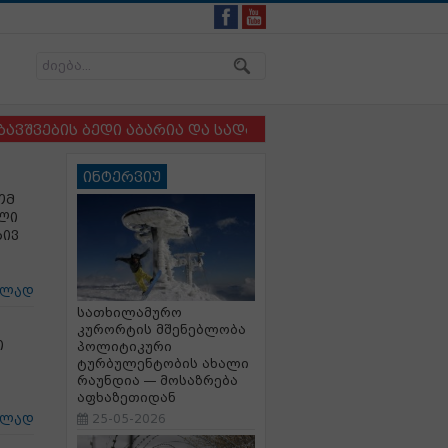
ს ბედი აბარია და სადაც ბავშვსა და ძაღლს ერთმანეთი
ინტერვიუ
ომ
ლი
რივ
ცლად
სათხილამურო
კურორტის მშენებლობა
ი
პოლიტიკური
ტურბულენტობის ახალი
რაუნდია — მოსაზრება
აფხაზეთიდან
25-05-2026
ცლად