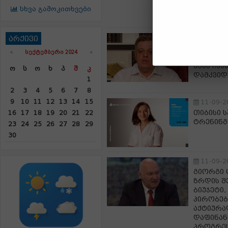
მუნიციპ
სხვა გამოკითხვები
ტერიტო
11-09-2
არქივი
ლევან ნ
«
ᲡᲔᲥᲢᲔᲛᲑᲔᲠᲘ 2024
»
მიცემის
ხმას ჩაა
Ო
Ს
Ო
Ხ
Პ
Შ
Კ
დამკვიდ
1
2
3
4
5
6
7
8
9
10
11
12
13
14
15
11-09-2
თიბისი 
16
17
18
19
20
21
22
ტრენინგ
23
24
25
26
27
28
29
30
11-09-2
გიორგი 
ზრდის შ
ბიუჯეტი
პირობებ
აქტიურა
დაფინან
პროგრეს