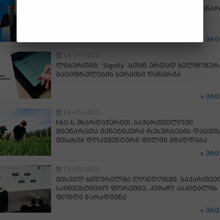
ალექსანდრე წულაძე ლონდონში მიმდინარ
„განათლების მსოფლიო ფორუმში“
მონაწილეობს
ვრ
19-05-2025
ლიბერთიმ, ‘Signify’-სთან ერთად ხელმოწერ
გაციფრულების სერვისი დანერგა
ვრ
19-05-2025
FAO-ს მხარდაჭერით, საქართველოში
მცენარეთა გენეტიკური რესურსების დაცვის
შესახებ დოკუმენტური ფილმი მზადდება
ვრ
19-05-2025
მიხეილ ხიდურელმა ლონდონში, საქართვ
საინვესტიციო ფორუმზე, კერძო კაპიტალის
ფონდი წარადგინა
ვრ