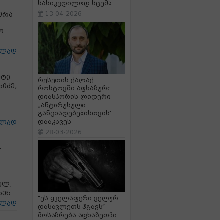
სასიკვდილოდ სცემა
13-04-2026
ორა-
ლ
ცლად
ეტი
რუსეთის ქალაქ
იძე,
როსტოვში აფხაზური
დიასპორის ლიდერი
„ანტირუსული
განცხადებებისთვის“
დააკავეს
ცლად
28-03-2026
:
ულ,
ნენ
"ეს ყველაფერი ველურ
ცლად
დასავლეთს ჰგავს“ -
მოსაზრება აფხაზეთში