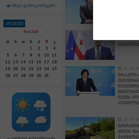
ირაკლი 
სხვა გამოკითხვები
კარგად 
შესაბამ
არქივი
«
ᲛᲐᲘ 2025
»
29-05-2
ვახტანგ 
Ო
Ს
Ო
Ხ
Პ
Შ
Კ
ისტორიუ
1
2
3
4
5
6
7
8
9
10
11
12
13
14
15
16
17
18
29-05-2
19
20
21
22
23
24
25
ირაკლი 
26
27
28
29
30
31
ინტეგრა
დავთმობ
მიუღებე
ჩვენს ი
კეთილგა
29-05-2
იმერეთშ
მიწის ფ
გაუმჯობ