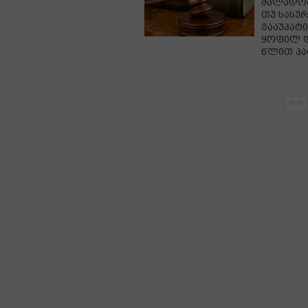
ძალადობ
თუ სასურ
გააუპატი
ყოფილ დ
წლით პა
წინ