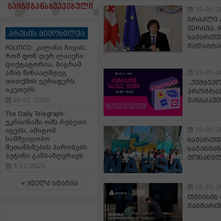
29-05-2
ირაკლი 
ვერსია,
პრესის მიმოხილვა
საქართვ
გადაბრა
POLITICO: კალასი ჩივის,
რომ ფონ დერ ლაიენი
დიქტატორია, მაგრამ
29-05-2
ამის წინააღმდეგ
თითქმის ვერაფერს
„ქეშბექ
აკეთებს
პროგრამა
26-01-2026
განსაკუ
The Daily Telegraph:
უკრაინაში ომს რუსეთი
29-05-2
იგებს, ამიტომ
სამშვიდობო
საქართ
შეთანხმების პირობებს
საგანმა
პუტინი განსაზღვრავს
მონაწი
3-12-2025
ყველა სტატია
29-05-2
თიბისის
გაიმართ