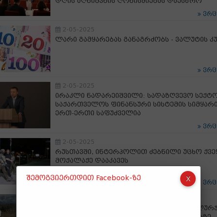
დღის აღნიშვნის ღონისძიებას დაესწრო
ვრ
2-05-2025
ლარი გამყარებას განაგრძობს - ვალუტის კ
ვრ
2-05-2025
ირაკლი ნადარეიშვილი: სადაზღვევო სექტ
საქართველოს ფინანსური სისტემის სიმყარ
ერთ-ერთი საფუძველია
ვრ
2-05-2025
რუსთავში, ინტერპოლით ძებნილი უცხო ქვე
მოქალაქე დააკავეს
შემოგვიერთდით Facebook-ზე
ვრ
2-05-2025
თიბისი აგრობიზნესისთვის - აჭარული ლურ
მოცვის მოგზაურობა დასავლურ ბაზრებზე