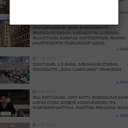
ვრ
2-05-2025
პროკურატურის მიერ წარდგენილი
მტკიცებულებების საფუძველზე ნაფიცმა
მსაჯულებმა განზრახ მკვლელობის ფაქტზე
ბრალდებული დამნაშავედ სცნეს
ვრ
2-05-2025
თბილისში, 2-3 მაისს, ბუნებრივი ღვინის
ფესტივალი „ZERO COMPROMISE“ იმართება
ვრ
2-05-2025
თეა წულუკიანი: ნელ-ნელა მივდივართ იქამ
სადაც ჩვენი ქვეყნის სუვერენიტეტი და
დამოუკიდებლობა, რეალურ შინაარსს შეიძ
ვრ
2-05-2025