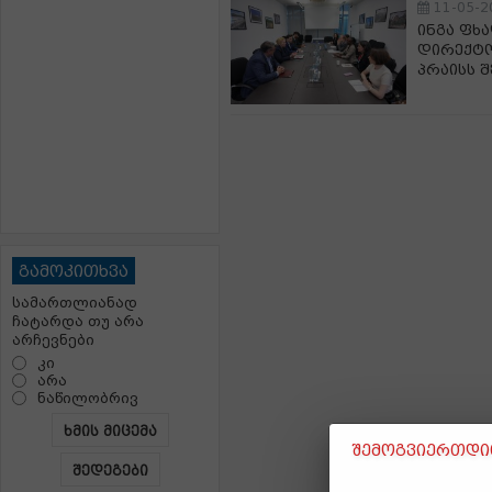
11-05-2
ინგა ფხ
დირექტო
პრაისს 
გამოკითხვა
სამართლიანად
ჩატარდა თუ არა
არჩევნები
კი
არა
ნაწილობრივ
ხმის მიცემა
შემოგვიერთდით
შედეგები