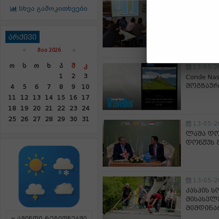
13-05-2
სხვა გამოკითხვები
ჭიათური
სკოლებშ
კატასტრ
არქივი
ტრენინგ
«
ᲛᲐᲘ 2026
»
Ო
Ს
Ო
Ხ
Პ
Შ
Კ
13-05-2
1
2
3
Conde Na
მოგზაურ
4
5
6
7
8
9
10
11
12
13
14
15
16
17
18
19
20
21
22
23
24
25
26
27
28
29
30
31
13-05-2
ლაშა დო
დონჟუს 
13-05-2
კასპის 
მისასვლ
მიმდინა