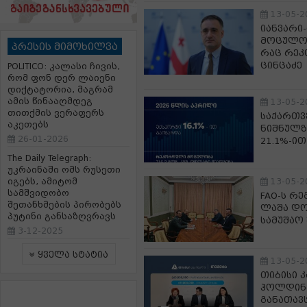
13-05-2
იანვარი
მოცულობ
პრესის მიმოხილვა
რაც რეკ
ცინცაძე
POLITICO: კალასი ჩივის,
რომ ფონ დერ ლაიენი
დიქტატორია, მაგრამ
ამის წინააღმდეგ
13-05-2
თითქმის ვერაფერს
საქართ
აკეთებს
ნიშნულზ
26-01-2026
21.1%-ი
The Daily Telegraph:
უკრაინაში ომს რუსეთი
იგებს, ამიტომ
13-05-2
სამშვიდობო
FAO-ს რ
შეთანხმების პირობებს
ლაშა დო
პუტინი განსაზღვრავს
სამუშაო
3-12-2025
ყველა სტატია
13-05-2
თიბისი 
ჰოლდინგ
განათავ