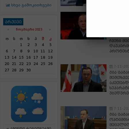
სხვა გამოკითხვები
7-11-20
გია ცაგა
არქივი
მხედართ
«
ᲜᲝᲔᲛᲑᲔᲠᲘ 2023
»
ნოემბერ
ნებართვ
Ო
Ს
Ო
Ხ
Პ
Შ
Კ
ჩვენი შ
1
2
3
4
5
დაუპირი
პროტესტ
6
7
8
9
10
11
12
13
14
15
16
17
18
19
20
21
22
23
24
25
26
7-11-20
27
28
29
30
გია ცაგ
შემთხვევ
აკეთებდ
სეპარატ
უბედურე
7-11-20
გია ცაგა
ოპტიმის
შეცვლილ