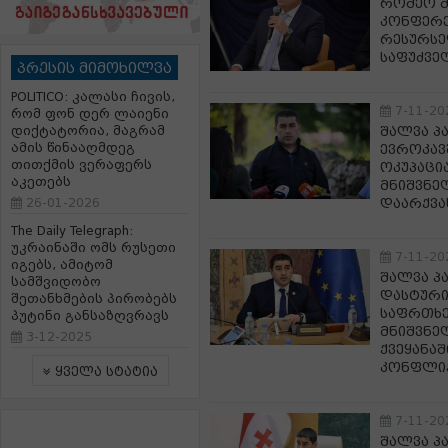
რომეო მ
კონფერე
რესურსე
საფუძვე
პრესის მიმოხილვა
POLITICO: კალასი ჩივის,
7-11-20
რომ ფონ დერ ლაიენი
დიქტატორია, მაგრამ
შალვა პ
ამის წინააღმდეგ
ევროკავ
თითქმის ვერაფერს
ოკუპაცია
აკეთებს
მნიშვნე
26-01-2026
დაარქვა
The Daily Telegraph:
უკრაინაში ომს რუსეთი
7-11-20
იგებს, ამიტომ
შალვა პ
სამშვიდობო
დასტური
შეთანხმების პირობებს
საფრთხე
პუტინი განსაზღვრავს
მნიშვნე
3-12-2025
ქვეყანა
კონფლი
ყველა სტატია
7-11-20
შალვა პ