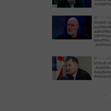
რომელიც
7-11-20
დავით ქ
საკონცე
პერსონა
ამოღება
ბრალია,
„ნიურნბ
7-11-20
სოზარ ს
„ნაციონ
გასამარ
დანაშაუ
წინ