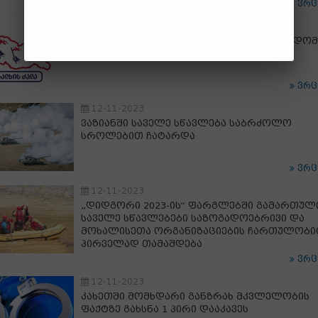
ვრ
12-11-2023
კაჭრეთში "ხალხის ძალის" გასვლითი სხდომ
გაიმართა
ვრ
12-11-2023
ვაზიანში საველე სწავლება საბრძოლო
სროლებით ჩატარდა
ვრ
12-11-2023
„დიდგორი 2023-ის“ ფარგლებში გამართულ
საველე სწავლებები საზოგადოებრივი და
მოხალისეთა ორგანიზაციების ჩართულობ
პირველად თამაშდება
ვრ
12-11-2023
კახეთში მომხდარი განზრახ მკვლელობის
ფაქტზე გახსნა 1 პირი დააკავეს