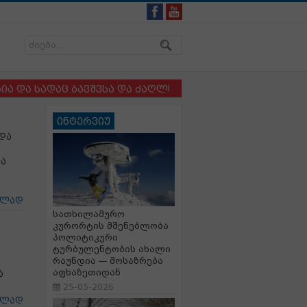
სადაც ბავშვსა და ძაღლს ერთმანეთისგან ვერ არჩევენ 
ინტერვიუ
და
ა
ცლად
სათხილამურო
კურორტის მშენებლობა
პოლიტიკური
ტურბულენტობის ახალი
რაუნდია — მოსაზრება
აფხაზეთიდან
ა
25-05-2026
ცლად