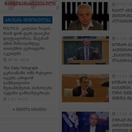
17-11-2
ზაალ ან
ინტერვიუ
პრესის მიმოხილვა
კლასიკუ
POLITICO: კალასი ჩივის,
რომ ფონ დერ ლაიენი
დიქტატორია, მაგრამ
17-11-2
ამის წინააღმდეგ
სოზარ ს
თითქმის ვერაფერს
პატიმარ
აკეთებს
„ნაციონ
26-01-2026
ლაპარა
The Daily Telegraph:
უკრაინაში ომს რუსეთი
17-11-2
იგებს, ამიტომ
სოზარ სუ
სამშვიდობო
საუკუნის
შეთანხმების პირობებს
ორი უძვ
პუტინი განსაზღვრავს
მინდა მ
3-12-2025
ყველა სტატია
17-11-2
გურამ მ
პიროვნუ
მოდით ნ