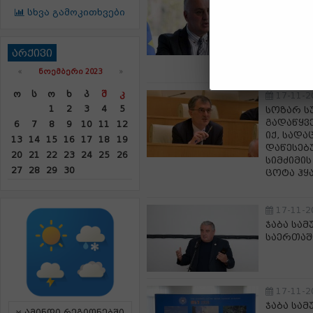
დიმიტრი
სხვა გამოკითხვები
ფაქტობრ
2024 წლ
კიდევ ე
არქივი
ემზადებ
«
ᲜᲝᲔᲛᲑᲔᲠᲘ 2023
»
Ო
Ს
Ო
Ხ
Პ
Შ
Კ
17-11-2
1
2
3
4
5
სოზარ ს
გადაწყვ
6
7
8
9
10
11
12
იქ, სადა
13
14
15
16
17
18
19
დაწესებუ
20
21
22
23
24
25
26
სიმძიმი
27
28
29
30
ცოტა ჰყ
17-11-2
ჯაბა სა
საერთაშ
17-11-2
ჯაბა სა