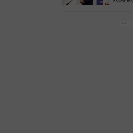
გჯეროდე
წინ