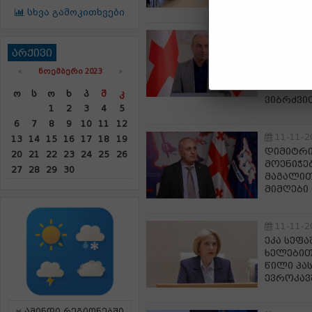
სხვა გამოკითხვები
11-11-2
გურამ მ
არქივი
განცხად
«
ᲜᲝᲔᲛᲑᲔᲠᲘ 2023
»
ევროპულ
ქართულ 
Ო
Ს
Ო
Ხ
Პ
Შ
Კ
ვიბრძვი
1
2
3
4
5
6
7
8
9
10
11
12
11-11-2
13
14
15
16
17
18
19
დიმიტრი
20
21
22
23
24
25
26
მოენიჭებ
27
28
29
30
მაგალითა
მიმღები
11-11-2
ეკა სეფ
ხელებით
წილი პა
ევროკავ