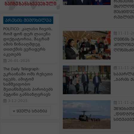
რუსეთის
მხოლოდ
შესყიდვ
რუბლით
პრესის მიმოხილვა
POLITICO: კალასი ჩივის,
11-11-2
რომ ფონ დერ ლაიენი
დიქტატორია, მაგრამ
ღვინის 
ამის წინააღმდეგ
პოლონეთ
თითქმის ვერაფერს
ღონისძი
აკეთებს
26-01-2026
11-11-2
The Daily Telegraph:
საპარლა
უკრაინაში ომს რუსეთი
იგებს, ამიტომ
„ჯარის 
სამშვიდობო
შეთანხმების პირობებს
პუტინი განსაზღვრავს
3-12-2025
11-11-2
უწყებათ
ყველა სტატია
„დიდგორ
სიტუაცი