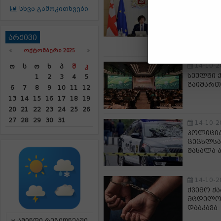
პრემიერ
სხვა გამოკითხვები
ადმინის
კანონმდ
უმცირეს
არქივი
უმრავლე
«
ᲝᲥᲢᲝᲛᲑᲔᲠᲘ 2025
»
14-10-2
Ო
Ს
Ო
Ხ
Პ
Შ
Კ
სეულში 
1
2
3
4
5
გაიმართ
6
7
8
9
10
11
12
13
14
15
16
17
18
19
20
21
22
23
24
25
26
27
28
29
30
31
14-10-2
პოლიცია
ცეცხლს
მასალა 
14-10-2
ქვემო ქ
მცდელობ
დააკავა