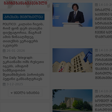
14-10-2
ირაკლი 
საქმეზე
პრესის მიმოხილვა
გადაწყვე
სტრასბუ
POLITICO: კალასი ჩივის,
მოვიგეთ
რომ ფონ დერ ლაიენი
ჩვენი ხ
დიქტატორია, მაგრამ
დამოკიდ
ამის წინააღმდეგ
თითქმის ვერაფერს
აკეთებს
14-10-2
26-01-2026
პროკურა
The Daily Telegraph:
ორგანიზ
უკრაინაში ომს რუსეთი
ტერორის
იგებს, ამიტომ
ფაქტზე 
სამშვიდობო
მართლსა
შეთანხმების პირობებს
შენახვი
პუტინი განსაზღვრავს
3-12-2025
14-10-2
ყველა სტატია
პროკურა
სოფელ ჯ
მკვლელო
წარუდგი