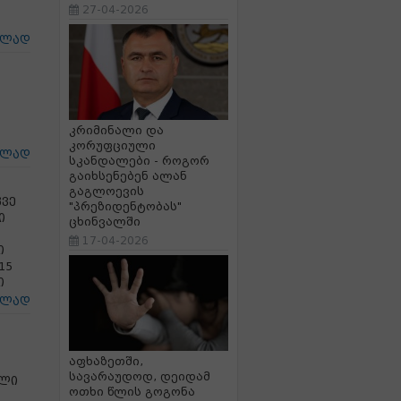
27-04-2026
ცლად
კრიმინალი და
კორუფციული
ცლად
სკანდალები - როგორ
გაიხსენებენ ალან
გაგლოევის
კვე
"პრეზიდენტობას"
ი
ცხინვალში
17-04-2026
ი
15
ი
ცლად
აფხაზეთში,
სავარაუდოდ, დეიდამ
ელი
ოთხი წლის გოგონა