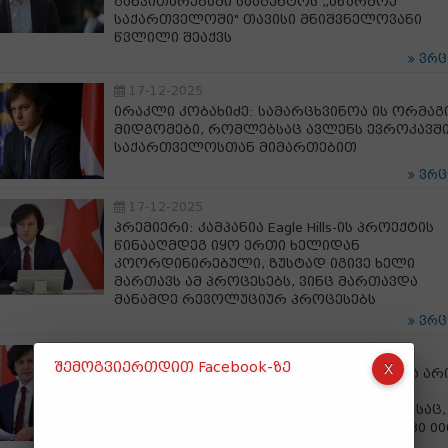
განვითარებაში სააგენტოს „აწარმოე
საქართველოში" თავისი მნიშვნელოვანი
წვლილი შეაქვს
ვრ
17-12-2025
ირაკლი კობახიძე: სამარცხვინოა ის ორმაგ
მიდგომები, რომლებსაც ავლენს ევროკავშ
საქართველოსთან მიმართებით
ვრ
17-12-2025
პრემიერი: კამპანია Eagle Hills-ის პროექტის
წინააღმდეგ იყო ერთი ხელიდან
კოორდინირებული, ზუსტად იგივე ხელი
მართავს ამ პროცესებს, ვინც მართავდა
მანამდე რევოლუციურ პროცესებს
ვრ
17-12-2025
შემოგვიერთდით Facebook-ზე
ირაკლი კობახიძე: ნებისმიერი ამნისტია არ
ჰუმანური აქტი და ეს ეხება მართვის
მოწმობებთან დაკავშირებულ ამნისტიასაც,
არის ერთგვარი საახალწლო საჩუქარი 30 00
მეტი ჩვენი თანამოქალაქისთვის