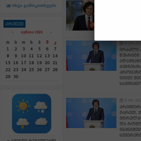
9-06-20
სხვა გამოკითხვები
ირაკლი კ
კრიპტომ
დღეს არ
არქივი
დაუპირი
«
ᲘᲕᲜᲘᲡᲘ 2026
»
Ო
Ს
Ო
Ხ
Პ
Შ
Კ
9-06-20
1
2
3
4
5
6
7
ირაკლი 
წესრიგი 
8
9
10
11
12
13
14
ადამიან
15
16
17
18
19
20
21
ბიზნესის
22
23
24
25
26
27
28
პროცენტ
29
30
იგივე შ
საქმიან
9-06-20
პრემიერი
გარეთ, 
მტრულად
და რომლ
ივანიშვი
სუვერენ