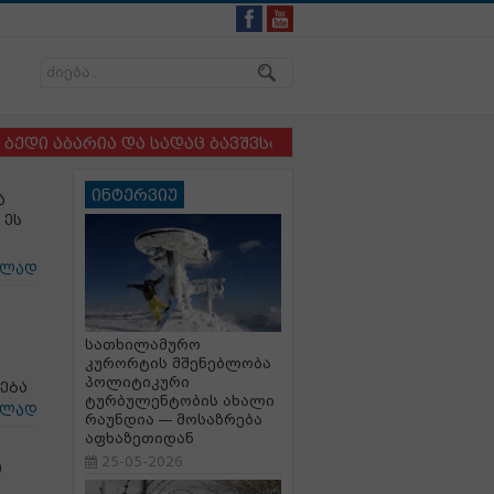
ბარია და სადაც ბავშვსა და ძაღლს ერთმანეთისგან ვერ
ინტერვიუ
ა
 ეს
ცლად
სათხილამურო
კურორტის მშენებლობა
პოლიტიკური
ება
ტურბულენტობის ახალი
ცლად
რაუნდია — მოსაზრება
აფხაზეთიდან
25-05-2026
თ