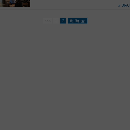
ვრ
2
შემდეგ
წინ
1