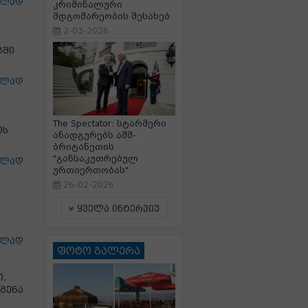
ცლად
კრიმინალური
მდგომარეობის შესახებ
2-03-2026
გში
ცლად
The Spectator: სტარმერი
ის
ანადგურებს აშშ-
ბრიტანეთის
"განსაკუთრებულ
ცლად
ურთიერთობას"
26-02-2026
ყველა ინტერვიუ
ცლად
ფოტო გალერა
,
გენა