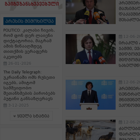
პრემიერ
მაქსიმა
დაკავში
შესაძლე
პრესის მიმოხილვა
POLITICO: კალასი ჩივის,
რომ ფონ დერ ლაიენი
12-06-2
დიქტატორია, მაგრამ
ირაკლი 
ამის წინააღმდეგ
ჯამში, 
თითქმის ვერაფერს
მიდგომე
აკეთებს
მიდგომა
26-01-2026
სახელმწ
The Daily Telegraph:
უკრაინაში ომს რუსეთი
12-06-2
იგებს, ამიტომ
სამშვიდობო
პრემიერ
შეთანხმების პირობებს
ცენტრალ
პუტინი განსაზღვრავს
მნიშვნე
3-12-2025
ეკონომ
ყველა სტატია
12-06-2
ძაღლები
ფარგლებ
მცხეთა-