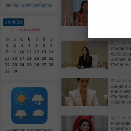
12-06-2
სხვა გამოკითხვები
მარიამ ქ
ერთი და
რომ უახ
არქივი
პირდაპი
ყირგიზე
«
ᲘᲕᲜᲘᲡᲘ 2026
»
Ო
Ს
Ო
Ხ
Პ
Შ
Კ
12-06-2
1
2
3
4
5
6
7
ვახორცი
8
9
10
11
12
13
14
ტალღმჭრ
15
16
17
18
19
20
21
პორტი დ
ოპერირე
22
23
24
25
26
27
28
29
30
12-06-2
მარიამ 
ინიციატი
და უზბე
ქვეყნის
12-06-2
საქართვ
ვაჭრობა