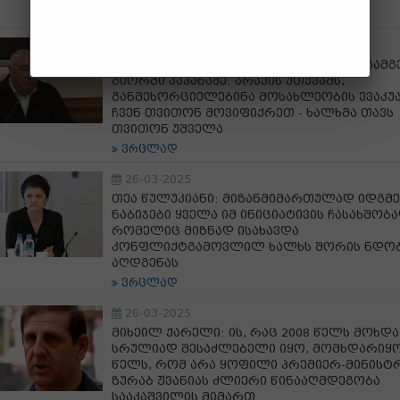
ვრცლად
31-03-2025
2008 წელს თიღვის მუნიციპალიტეტის გამ
გიორგი კაპანაძე: არავის უთქვამს,
განმეხორციელებინა მოსახლეობის ევაკუა
ჩვენ თვითონ მოვიფიქრეთ - ხალხმა თავს
თვითონ უშველა
ვრცლად
26-03-2025
თეა წულუკიანი: მიზანმიმართულად იდგმ
ნაბიჯები ყველა იმ ინიციატივის ჩასახშობა
რომელიც მიზნად ისახავდა
კონფლიქტგამოვლილ ხალხს შორის ნდო
აღდგენას
ვრცლად
26-03-2025
მიხეილ ქარელი: ის, რაც 2008 წელს მოხდა
სრულიად შესაძლებელი იყო, მომხდარიყო
წელს, რომ არა ყოფილი პრემიერ-მინისტრ
ზურაბ ჟვანიას ძლიერი წინააღმდეგობა
სააკაშვილის მიმართ