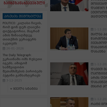
მოიგებდ
დაიწყო 
ეუთო/ოდ
პრესის მიმოხილვა
მცდელო
POLITICO: კალასი ჩივის,
რომ ფონ დერ ლაიენი
1-12-20
დიქტატორია, მაგრამ
შალვა პ
ამის წინააღმდეგ
წარმომა
თითქმის ვერაფერს
გვესმოდ
აკეთებს
დასაყრდ
26-01-2026
დასკვნა
The Daily Telegraph:
უკრაინაში ომს რუსეთი
იგებს, ამიტომ
1-12-20
სამშვიდობო
დავით მ
შეთანხმების პირობებს
ოპოზიცი
პუტინი განსაზღვრავს
არის თუ
3-12-2025
დასკვნე
მყარი პ
ყველა სტატია
1-12-20
რატი იონ