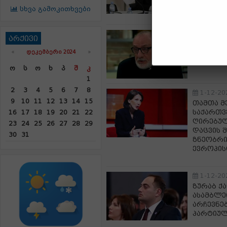
მსხვერპ
სხვა გამოკითხვები
1-12-20
არქივი
„ჩვენი 
«
ᲓᲔᲙᲔᲛᲑᲔᲠᲘ 2024
»
საყურად
სპორტსმ
Ო
Ს
Ო
Ხ
Პ
Შ
Კ
1
2
3
4
5
6
7
8
1-12-20
9
10
11
12
13
14
15
თამთა მ
საქართვ
16
17
18
19
20
21
22
ღირებულ
23
24
25
26
27
28
29
დაცვის 
30
31
ზნეობრი
ევროპის
1-12-20
ზურაბ ქ
ასამბლე
არჩევნებ
პარტიულ