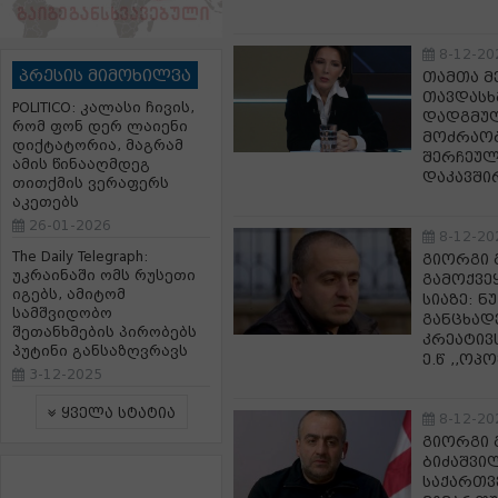
8-12-20
პრესის მიმოხილვა
თამთა მ
თავდასხმ
POLITICO: კალასი ჩივის,
დადგმულ
რომ ფონ დერ ლაიენი
მოძრაობ
დიქტატორია, მაგრამ
შერჩეულ
ამის წინააღმდეგ
დაკავში
თითქმის ვერაფერს
აკეთებს
26-01-2026
8-12-20
The Daily Telegraph:
გიორგი 
უკრაინაში ომს რუსეთი
გამოქვე
იგებს, ამიტომ
სიაზე: 
სამშვიდობო
განცხად
შეთანხმების პირობებს
კრეატივ
პუტინი განსაზღვრავს
ე.წ ,,ოპ
3-12-2025
ყველა სტატია
8-12-20
გიორგი 
ბიძაშვი
საქართვ