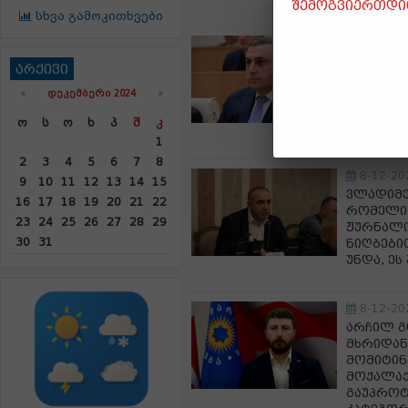
შემოგვიერთდით
სხვა გამოკითხვები
8-12-20
დავით მ
არქივი
მიუღებე
საზოგად
«
ᲓᲔᲙᲔᲛᲑᲔᲠᲘ 2024
»
სამწუხა
Ო
Ს
Ო
Ხ
Პ
Შ
Კ
შემთხვე
1
2
3
4
5
6
7
8
8-12-20
9
10
11
12
13
14
15
ვლადიმე
16
17
18
19
20
21
22
რომელიც
23
24
25
26
27
28
29
ჟურნალი
30
31
ნიღბები
უნდა, ე
8-12-20
არჩილ გ
მხრიდან
მომიტინგ
მოქალაქე
გაუპროტ