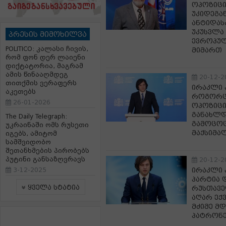
ოპოზიცი
უკიდეგა
ანტიდას
უკუსვლა 
პრესის მიმოხილვა
ევროპულ
POLITICO: კალასი ჩივის,
მიმართ
რომ ფონ დერ ლაიენი
დიქტატორია, მაგრამ
ამის წინააღმდეგ
20-12-2
თითქმის ვერაფერს
ირაკლი 
აკეთებს
როგორც 
26-01-2026
ოპოზიცი
განახლდ
The Daily Telegraph:
გამოცოც
უკრაინაში ომს რუსეთი
მაქსიმა
იგებს, ამიტომ
სამშვიდობო
შეთანხმების პირობებს
პუტინი განსაზღვრავს
20-12-2
3-12-2025
ირაკლი კ
პარტია დ
ყველა სტატია
რუსთავე
აღარ ექ
მძიმე მ
პატრონე