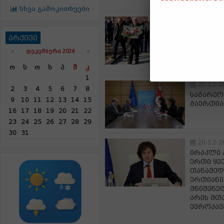
სხვა გამოკითხვები
20-12-2
კასპში 
არქივი
კასპის 
ტარიელ 
«
ᲓᲔᲙᲔᲛᲑᲔᲠᲘ 2024
»
აღნიშნე
Ო
Ს
Ო
Ხ
Პ
Შ
Კ
1
20-12-2
2
3
4
5
6
7
8
საგარეო
9
10
11
12
13
14
15
გაერთია
16
17
18
19
20
21
22
23
24
25
26
27
28
29
30
31
20-12-2
ირაკლი 
ერთი ყვ
თანამედ
ერთიანი
მნიშვნე
არის მთ
ევროკავ