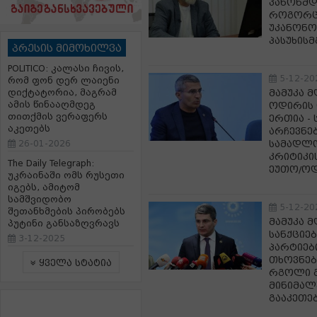
კანონმდ
როგორც 
უკანონო
პასუხის
პრესის მიმოხილვა
POLITICO: კალასი ჩივის,
5-12-20
რომ ფონ დერ ლაიენი
დიქტატორია, მაგრამ
მამუკა 
ამის წინააღმდეგ
ოდირის 
თითქმის ვერაფერს
ერთია -
აკეთებს
არჩევნებ
26-01-2026
სამადლო
კრიტიკი
The Daily Telegraph:
ეუთო/ო
უკრაინაში ომს რუსეთი
იგებს, ამიტომ
სამშვიდობო
5-12-20
შეთანხმების პირობებს
მამუკა 
პუტინი განსაზღვრავს
სანქციე
3-12-2025
პარტიებ
თხოვნებ
ყველა სტატია
რგოლი გ
მინიმალ
გააკეთე