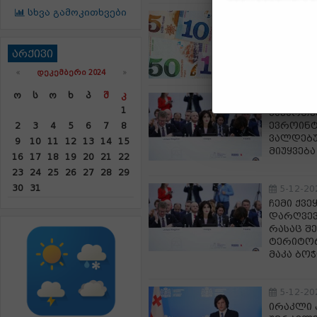
სხვა გამოკითხვები
5-12-20
ლარი გა
არქივი
«
ᲓᲔᲙᲔᲛᲑᲔᲠᲘ 2024
»
Ო
Ს
Ო
Ხ
Პ
Შ
Კ
5-12-20
1
საქართ
ევროინტ
2
3
4
5
6
7
8
ვალდებუ
9
10
11
12
13
14
15
მიუყვება
16
17
18
19
20
21
22
23
24
25
26
27
28
29
30
31
5-12-20
ჩემი ქვ
დარღვევ
რასაც შ
ტერიტორ
მაკა ბო
5-12-20
ირაკლი 