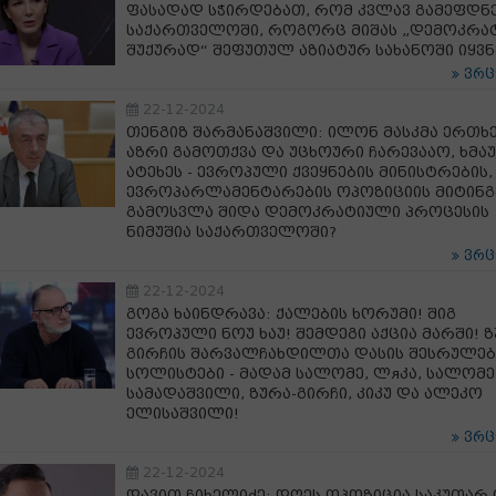
ფასადად სჭირდებათ, რომ კვლავ გამეფდნ
საქართველოში, როგორც მიშას „დემოკრა
შუქურად“ შეფუთულ აზიატურ სახანოში იყვნ
ვრ
22-12-2024
თენგიზ შარმანაშვილი: ილონ მასკმა ერთხ
აზრი გამოთქვა და უცხოური ჩარევააო, ხმა
ატეხეს - ევროპული ქვეყნების მინისტრების,
ევროპარლამენტარების ოპოზიციის მიტინგ
გამოსვლა შიდა დემოკრატიული პროცესის
ნიმუშია საქართველოში?
ვრ
22-12-2024
გოგა ხაინდრავა: ქალების ხორუმი! შიგ
ევროპული ნოუ ხაუ! შემდეგი აქცია მარში! ზ
გირჩის შარვალჩახდილთა დასის შესრულებ
სოლისტები - მადამ სალომე, ლяკა, სალომე
სამადაშვილი, ზურა-გირჩი, კიკუ და ალეკო
ელისაშვილი!
ვრ
22-12-2024
დავით ჩიხელიძე: დღეს ოპოზიცია საკუთარ 