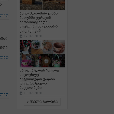
ა
ასეთ მდგომარეობას
ცლად
ბათუმში ვერავინ
წარმოიდგენდა –
ფოტოები ზღვისპირა
ქალაქიდან
17-07-2020
ები,
ამდე
ცლად
მაკულატურის "მეორე
სიცოცხლე" -
ზუგდიდელი ქალის
დეკორატიული
ნაკეთობები
15-07-2020
ცლად
ყველა გალერა