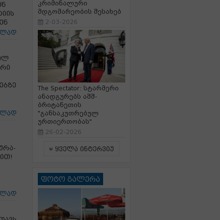
კრიმინალური
ენ
მდგომარეობის შესახებ
ტიის
ენ
2-03-2026
ცლად
ელ
ური
ებზე
The Spectator: სტარმერი
ანადგურებს აშშ-
ბრიტანეთის
ცლად
"განსაკუთრებულ
ურთიერთობას"
26-02-2026
ურა-
ყველა ინტერვიუ
ით!
ფოტო გალერა
ცლად
თავს