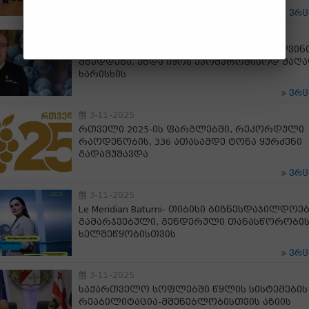
ვრ
3-11-2025
ლევან მეხუზლა: ყურძენი, რომლითაც ღვინ
მზადდება, უნდა იყოს უკომპრომისოდ მაღ
ხარისხის
ვრ
3-11-2025
რთველი 2025-ის ფარგლებში, რეკორდული
რაოდენობის, 336 ათასამდე ტონა ყურძენი
გადამუშავდა
ვრ
3-11-2025
Le Meridian Batumi- თიბისი ბიზნესდაჯილდოე
გამარჯვებული, გენდერული თანასწორობი
ხელშეწყობისთვის
ვრ
3-11-2025
საქართველო სოფლებში წყლის სისტემების
რეაბილიტაცია-მშენებლობისთვის აზიის