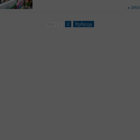
ვრ
2
შემდეგ
წინ
1