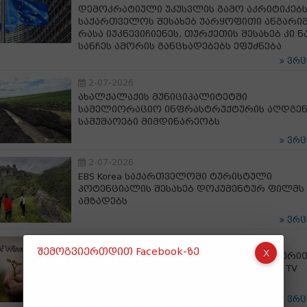
დემოკრატიული უკუსვლის გამო აკრიტიკებს
საქართველოს შესახებ უარყოფითი ანგარი
რასა იუკნევიჩიენეს, თურქეთის შესახებ კი ნ
სანჩეს ამორის განცხადებებს ეფუძნება
ვრ
2-07-2026
ახალქალაქის მუნიციპალიტეტში
სამელიორაციო ინფრასტრუქტურის აღდგე
სამუშაოები მიმდინარეობს
ვრ
2-07-2026
EBS Korea საქართველოში ტურისტული
პოტენციალის შესახებ დოკუმენტურ ფილმს
ამზადებს
ვრ
2-07-2026
შემოგვიერთდით Facebook-ზე
ღვინის ეროვნული სააგენტოს მხარდაჭერით
ამერიკულმა მედია-პლატფორმამ SOMM TV
ქართულ ღვინოზე ფილმი გადაიღო
ვრ