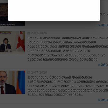
2-07-2026
გარემოსდაცვითი ზედამხედველობის
დეპარტამენტმა სამეგრელოში ხე-ტყის უკა
ტრანსპორტირების ფაქტი გამოავლინა
ვრ
2-07-2026
ირაკლი კობახიძე: ძვირფასო აბიტურიენტე
მჯერა, ყველა გამოცდას წარმატებით
ჩააბარებთ, რაც კიდევ უფრო დაგაახლოებ
თქვენს მიზნებთან, განათლებული
ახალგაზრდობა ჩვენი ქვეყნის შენებისა და
უკეთესი ხვალინდელი დღის გარანტია
ვრ
2-07-2026
ფაშინიანის მთავრობამ დაამტკიცა
კანონპროექტი, რომელიც სომხეთში არსე
ყველა მობილური ტელეფონის მფლობელთ
დაკავშირებული ცენტრალიზებული მონაცე
ბაზის შექმნას ითვალისწინებს
ვრ