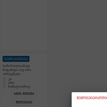
გამოკითხვა
სამართლიანად
ჩატარდა თუ არა
არჩევნები
კი
არა
ნაწილობრივ
ხმის მიცემა
შემოგვიერთდით
შედეგები