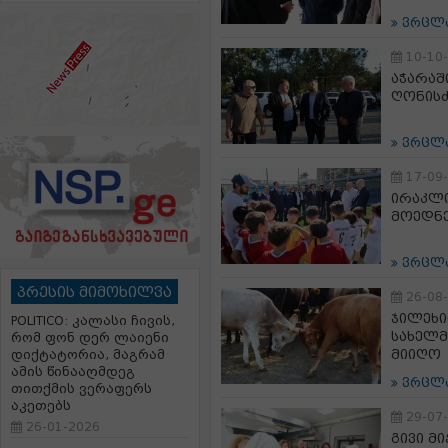
ვრცლ
10-10
აჭარაშ
ღონისძ
ვრცლ
17-09
ირაკლი
მოედნე
ვრცლ
პრესის მიმოხილვა
26-08
ჯილეხი
POLITICO: კალასი ჩივის,
სახელმ
რომ ფონ დერ ლაიენი
მიიღო
დიქტატორია, მაგრამ
ამის წინააღმდეგ
ვრცლ
თითქმის ვერაფერს
აკეთებს
29-07
26-01-2026
გივი მ