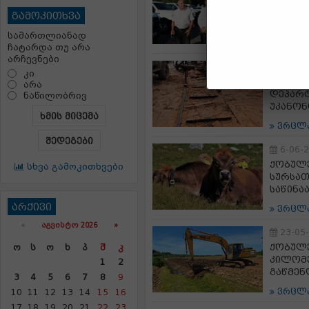
ფაროსა
გამოკითხვა
ერთეულ
სამართლიანად
ვრცლ
ჩატარდა თუ არა
არჩევნები
12-06
კი
გარემ
არა
დეპარტ
ნაწილობრივ
უკანონ
ხმის მიცემა
ვრცლ
შედეგები
6-06-
ქობულე
სხვა გამოკითხვები
სურსათ
საწინა
არქივი
ვრცლ
«
ᲐᲒᲕᲘᲡᲢᲝ 2026 »
23-05
ქობულე
Ო
Ს
Ო
Ხ
Პ
Შ
Კ
კილომე
1
2
გაწმენ
3
4
5
6
7
8
9
ვრცლ
10
11
12
13
14
15
16
17
18
19
20
21
22
23