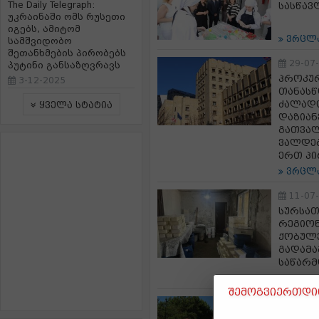
The Daily Telegraph:
სასწავ
უკრაინაში ომს რუსეთი
იგებს, ამიტომ
ვრცლ
სამშვიდობო
შეთანხმების პირობებს
29-07
პუტინი განსაზღვრავს
პროკურ
3-12-2025
თანასწ
ძალადო
ყველა სტატია
დაზიან
გათვალ
ვალდებ
ერთ პი
ვრცლ
11-07
სურსათ
რეგიონ
ქობულე
გადამა
საწარმ
ვრცლ
შემოგვიერთდით
23-06
ქობულე