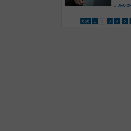
ვრცლ
წინ
1
3
4
5
2